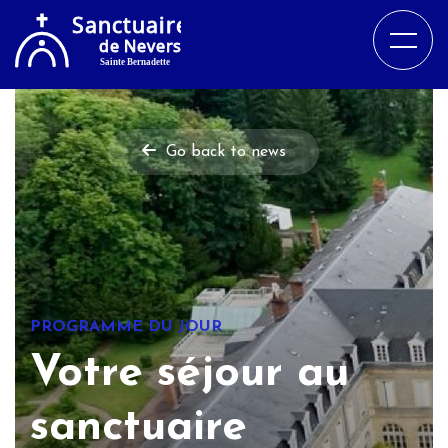
Go back to news
PROGRAMME DU JOUR
Votre séjour au
sanctuaire