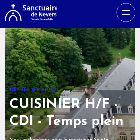
OFFRES D'EMPLOI
CUISINIER H/F -
CDI - Temps plein