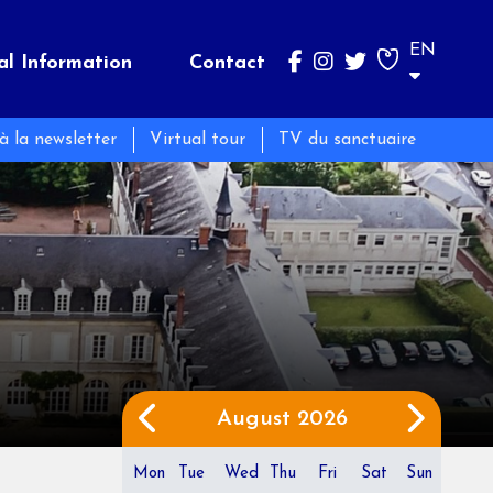
EN
al Information
Contact
 à la newsletter
Virtual tour
TV du sanctuaire
Bernadette
Pilgrimage
Messes et Temps de prière
Her sayings
Pilgrimage in the footsteps of Bernadette
Horaires des messes
Her story
Temps de prière
Group
Her body
Individual pilgrimages
Pray with Bernadette
Young public pilgrimages
Voluntary Work
August
2026
Mon
Tue
Wed
Thu
Fri
Sat
Sun