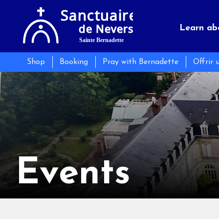
Learn ab
Shop
Booking
Pray with Bernadette
Offrir 
Sanctua
Seminars
Events
Practica
Catering 
News
Events