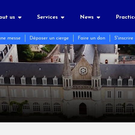
out us
Services
News
Practic
une messe
Déposer un cierge
Faire un don
S'inscrire
ry
Our history
Accomodation
Newsletter
l Information
facilities
Retreat