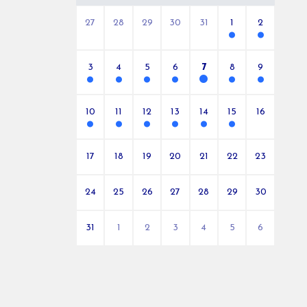
27
28
29
30
31
1
2
3
4
5
6
7
8
9
10
11
12
13
14
15
16
17
18
19
20
21
22
23
24
25
26
27
28
29
30
31
1
2
3
4
5
6