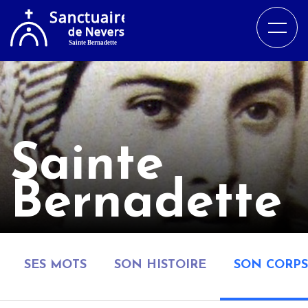
Sainte
Bernadette
SES MOTS
SON HISTOIRE
SON CORPS