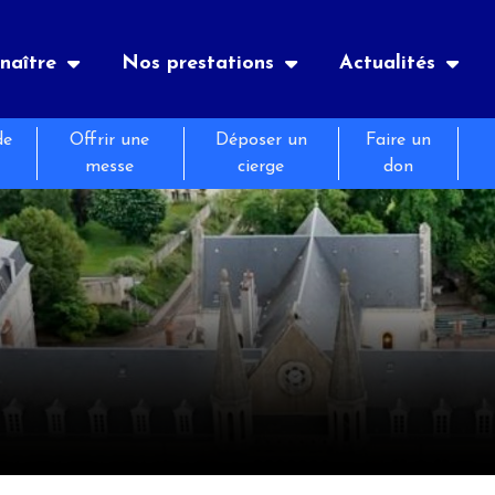
naître
Nos prestations
Actualités
de
Offrir une
Déposer un
Faire un
uaire
es
nements
Notre histoire
Hôtellerie
Le journal de Bernadette
messe
cierge
don
atiques
tion
és
Retraites