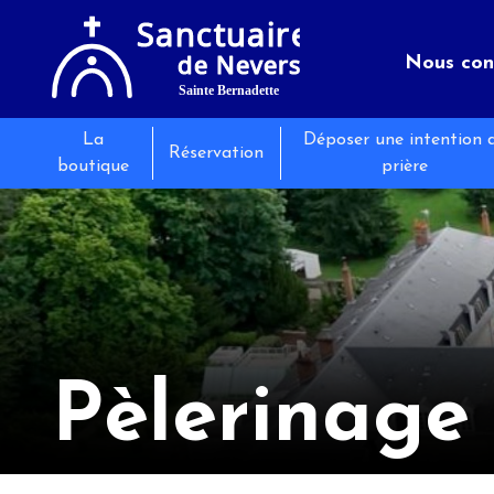
Nous con
La
Déposer une intention 
Le sanct
Séminair
Les évé
Réservation
boutique
prière
Infos pr
Restaura
Actualit
Pèlerinage