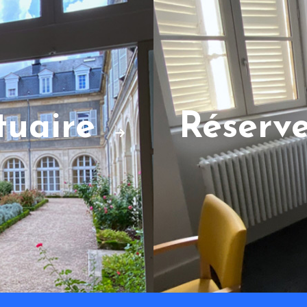
ctuaire
Réserv