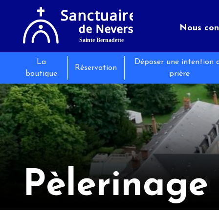
Nous con
La
Déposer une intention 
Le sanct
Séminair
Les évé
Réservation
boutique
prière
Infos pr
Restaura
Actualit
Pèlerinage