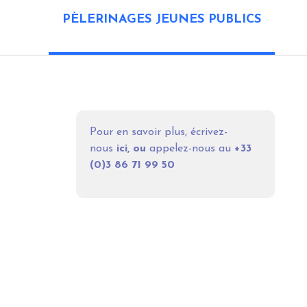
PÈLERINAGES JEUNES PUBLICS
Pour en savoir plus, écrivez-
nous
ici
, ou
appelez-nous au
+33
(0)
3 86 71 99 50