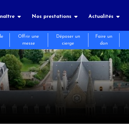
naître
Nos prestations
Actualités
de
Offrir une
Déposer un
Faire un
uaire
es
nements
Notre histoire
Hôtellerie
Le journal de Bernadette
messe
cierge
don
atiques
tion
és
Retraites