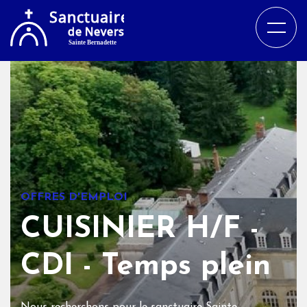
OFFRES D'EMPLOI
CUISINIER H/F -
CDI - Temps plein