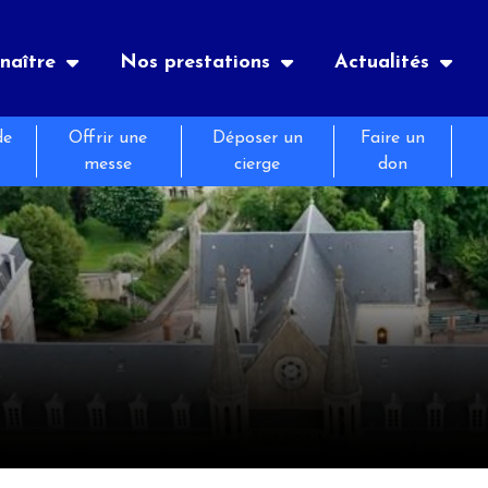
naître
Nos prestations
Actualités
de
Offrir une
Déposer un
Faire un
uaire
es
nements
Notre histoire
Hôtellerie
Le journal de Bernadette
messe
cierge
don
atiques
tion
és
Retraites