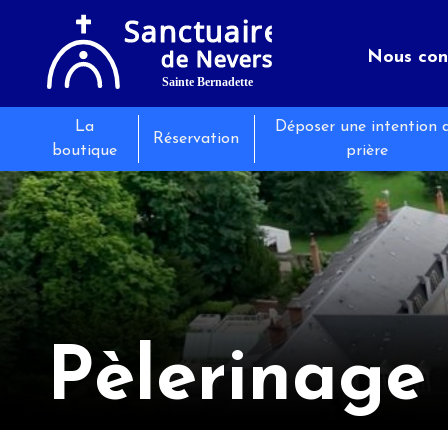
Nous con
La
Déposer une intention 
Le sanct
Séminair
Les évé
Réservation
boutique
prière
Infos pr
Restaura
Actualit
Pèlerinage