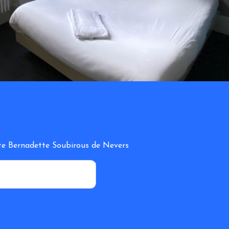
inte Bernadette Soubirous de Nevers
*