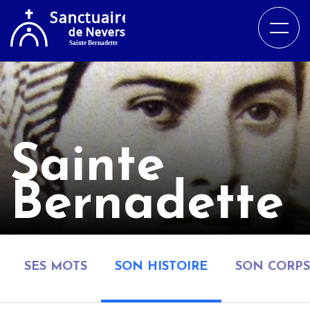
Sainte
Bernadette
SES MOTS
SON HISTOIRE
SON CORPS