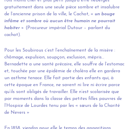
fois moins cher et plus petit jusqu’à être hébergés
gratuitement dans une seule pièce sombre et insalubre
de l’ancienne prison de la ville, le Cachot, «
un bouge
infâme et sombre où aucun être humain ne pourrait
habiter »
(Procureur impérial Dutour – parlant du
cachot).
Pour les Soubirous c’est l’enchaînement de la misère :
chômage, expulsion, soupçon, exclusion, mépris…
Bernadette a une santé précaire, elle souffre de l’estomac
et, touchée par une épidémie de choléra elle en gardera
un asthme tenace. Elle fait partie des enfants qui, à
cette époque en France, ne savent ni lire ni écrire parce
qu’ils sont obligés de travailler. Elle n’est scolarisée que
par moments dans la classe des petites filles pauvres de
l’Hospice de Lourdes tenu par les « sœurs de la Charité
de Nevers »
En 1858, viendra pour elle le temps des apparitions.