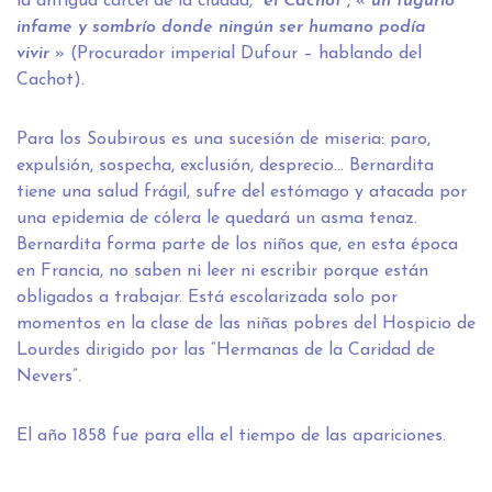
la antigua cárcel de la ciudad, “
el Cachot
”, «
un tugurio
infame y sombrío donde ningún ser humano podía
vivir
» (Procurador imperial Dufour – hablando del
Cachot).
Para los Soubirous es una sucesión de miseria: paro,
expulsión, sospecha, exclusión, desprecio… Bernardita
tiene una salud frágil, sufre del estómago y atacada por
una epidemia de cólera le quedará un asma tenaz.
Bernardita forma parte de los niños que, en esta época
en Francia, no saben ni leer ni escribir porque están
obligados a trabajar. Está escolarizada solo por
momentos en la clase de las niñas pobres del Hospicio de
Lourdes dirigido por las “Hermanas de la Caridad de
Nevers”.
El año 1858 fue para ella el tiempo de las apariciones.