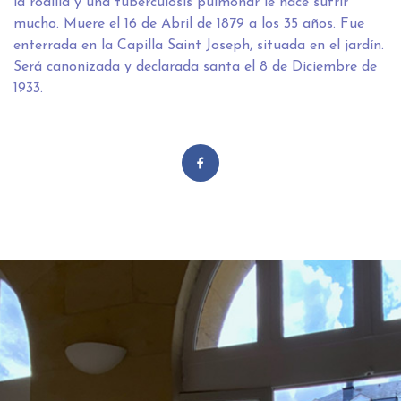
la rodilla y una tuberculosis pulmonar le hace sufrir
mucho. Muere el 16 de Abril de 1879 a los 35 años. Fue
enterrada en la Capilla Saint Joseph, situada en el jardín.
Será canonizada y declarada santa el 8 de Diciembre de
1933.