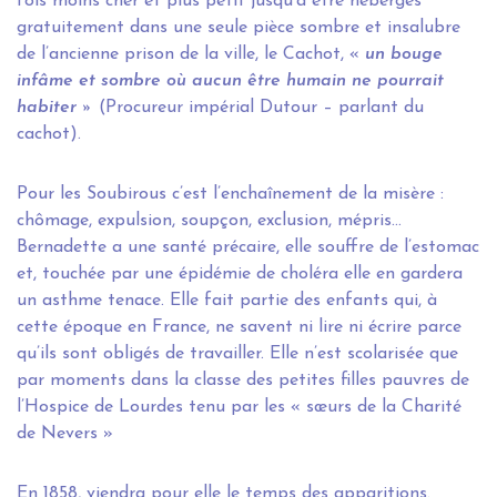
fois moins cher et plus petit jusqu’à être hébergés
gratuitement dans une seule pièce sombre et insalubre
de l’ancienne prison de la ville, le Cachot, «
un bouge
infâme et sombre où aucun être humain ne pourrait
habiter »
(Procureur impérial Dutour – parlant du
cachot).
Pour les Soubirous c’est l’enchaînement de la misère :
chômage, expulsion, soupçon, exclusion, mépris…
Bernadette a une santé précaire, elle souffre de l’estomac
et, touchée par une épidémie de choléra elle en gardera
un asthme tenace. Elle fait partie des enfants qui, à
cette époque en France, ne savent ni lire ni écrire parce
qu’ils sont obligés de travailler. Elle n’est scolarisée que
par moments dans la classe des petites filles pauvres de
l’Hospice de Lourdes tenu par les « sœurs de la Charité
de Nevers »
En 1858, viendra pour elle le temps des apparitions.