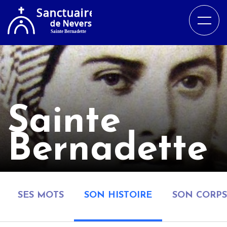
Sainte
Bernadette
SES MOTS
SON HISTOIRE
SON CORPS