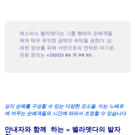
에스파스 벨라뎃다는 그룹 형태의 순례객들
에게 매우 유익한 금액의 숙박을 권한다. 상
세한 정보를 위해 서면으로의 연락은
여기
로,
전화 문의는
+33(0)3 86 71 99 50.
성지
순례를
구성할
수
있는
다양한
요소들
.
이는
느베르
에
머무는
순례객들의
시간에
따라서
조정할
수 있습니다
.
안내자와
함께
하는 «
벨라뎃다의
발자