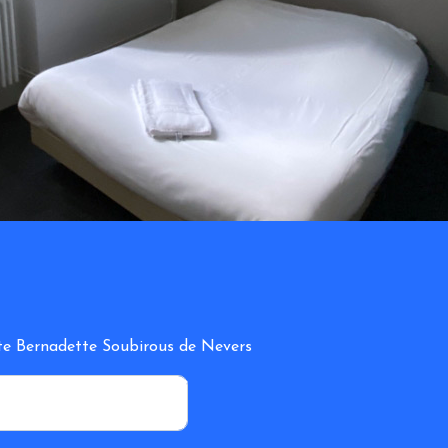
inte Bernadette Soubirous de Nevers
*