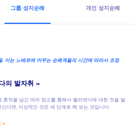
그룹 성지순례
개인 성지순례
들
.
이는
느베르에
머무는
순례객들의
시간에
따라서
조정
다의
발자취
»
에 흔적을 남긴 여러 장소를 통해서 벨라뎃다에 대한 것을 발
신다면, 이상적인 것은 세 단계로 해 보는 것입니다.
 »