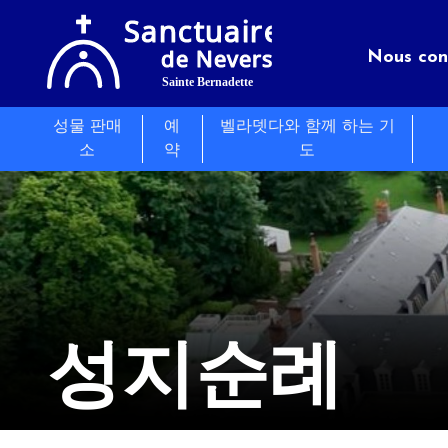
Nous con
성물 판매
예
벨라뎃다와 함께 하는 기
성지
Séminair
Les évé
소
약
도
유익한 
음식
Actualit
성지순례