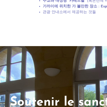
주교좌 대성당 “카테드랄”
(혹은단체 « 
가까이에
위치한
가
볼만한
장소
: Es
관광
안내소
에서 제공하는 것들
Soutenir le san