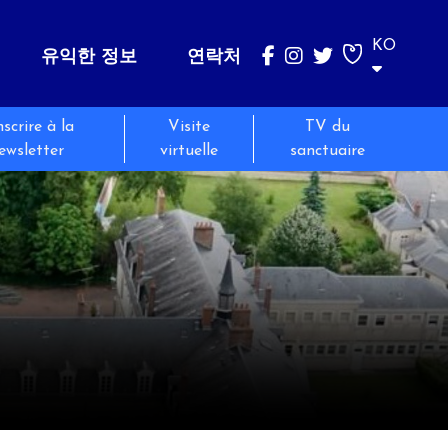
KO
유익한 정보
연락처
nscrire à la
Visite
TV du
벨라뎃다
성지순례
Messes et Temps de prière
ewsletter
virtuelle
sanctuaire
그녀의 말들
Sur les pas de Bernadette
Horaires des messes
그녀의 역사
그룹 성지순례
Temps de prière
유해
개인 성지순례
벨라뎃다와 함께 하는 기도
Pèlerinages jeunes publics
벨라뎃다 곁에서의 봉사활동