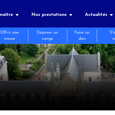
naître
Nos prestations
Actualités
Offrir une
Déposer un
Faire un
S'i
es
nements
Notre histoire
숙박
신문
messe
cierge
don
n
정보
és
피정