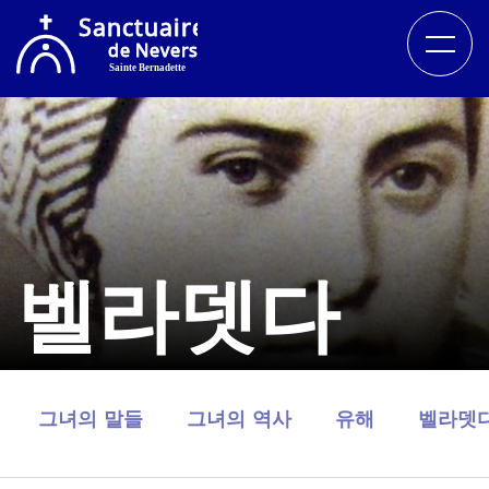
벨라뎃다
그녀의 말들
그녀의 역사
유해
벨라뎃다