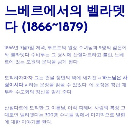
느베르에서의 벨라뎃
다 (1866~1879)
1866년 7월7일 저녁, 루르드의 원장 수녀님과 2명의 젊은이
와 벨라뎃다 수비루는 그 당시에 산질다르라고 불린, 느베
르에 있는 모원의 문턱을 넘게 된다.
도착하자마자 그는 건물 정면의 벽에 새겨진
« 하느님은 사
랑이시다 »
라는 문장을 읽을 수 있었다. 이 문장은 창립 때
부터 수도회의 정신을 말해 준다.
산질다르에 도착한 그 이튿날, 아직 피레네 사람의 복장 그
대로인 벨라뎃다는 300명 수녀들 앞에서 마지막으로 발현
에 대한 이야기를 한다.