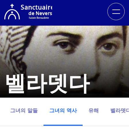
벨라뎃다
그녀의 말들
그녀의 역사
유해
벨라뎃다