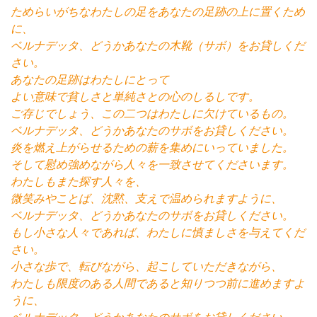
ためらいがちなわたしの足をあなたの足跡の上に置くため
に、
ベルナデッタ、どうかあなたの木靴（サボ）をお貸しくだ
さい。
あなたの足跡はわたしにとって
よい意味で貧しさと単純さとの心のしるしです。
ご存じでしょう、この二つはわたしに欠けているもの。
ベルナデッタ、どうかあなたのサボをお貸しください。
炎を燃え上がらせるための薪を集めにいっていました。
そして慰め強めながら人々を一致させてくださいます。
わたしもまた探す人々を、
微笑みやことば、沈黙、支えで温められますように、
ベルナデッタ、どうかあなたのサボをお貸しください。
もし小さな人々であれば、わたしに慎ましさを与えてくだ
さい。
小さな歩で、転びながら、起こしていただきながら、
わたしも限度のある人間であると知りつつ前に進めますよ
うに、