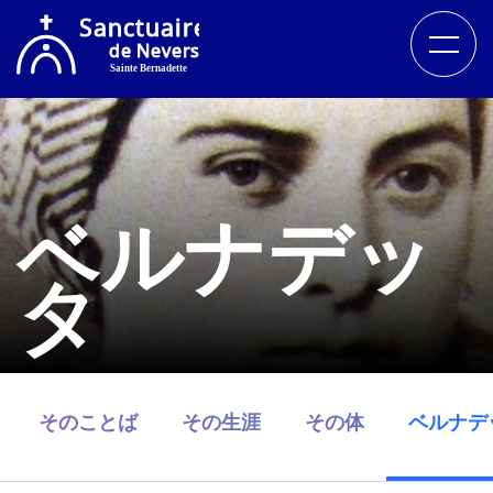
ベルナデッ
タ
そのことば
その生涯
その体
ベルナデ