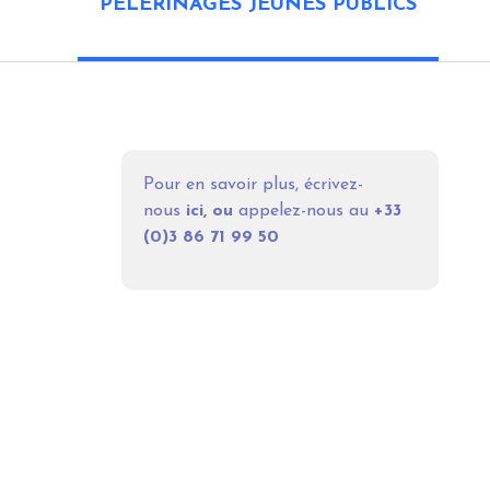
PÈLERINAGES JEUNES PUBLICS
Pour en savoir plus, écrivez-
nous
ici
, ou
appelez-nous au
+33
(0)
3 86 71 99 50