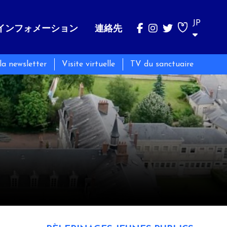
JP
インフォメーション
連絡先
 la newsletter
Visite virtuelle
TV du sanctuaire
ベルナデッタ
巡礼
Messes et Temps de prière
そのことば
四大陸における最も剥奪された人々への奉仕
Horaires des messes
その生涯
Temps de prière
団体での巡礼
その体
個人での巡礼
ベルナデッタと共に祈る
Pèlerinages jeunes publics
ベルナデッタのそばでボランティア