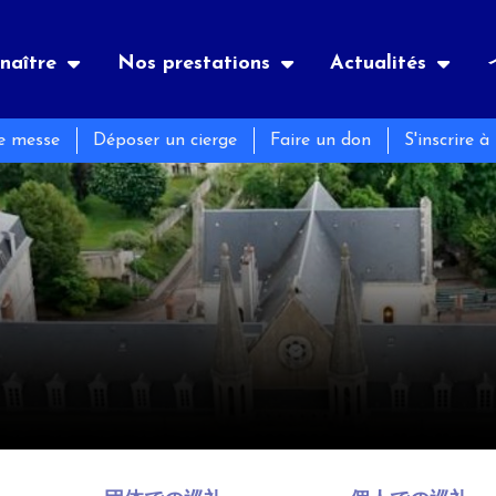
naître
Nos prestations
Actualités
ne messe
Déposer un cierge
Faire un don
S'inscrire à
es
nements
Notre histoire
宿泊
季刊誌
メーション
ン
és
黙想