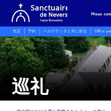
Nous con
売店
予約
ベルナデッタと共に祈る
Offrir u
聖域
Séminair
Les évé
インフォ
レストラ
Actualit
巡礼