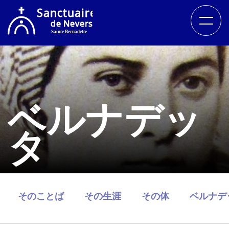
ベルナデッ
タ
そのことば
その生涯
その体
ベルナデ