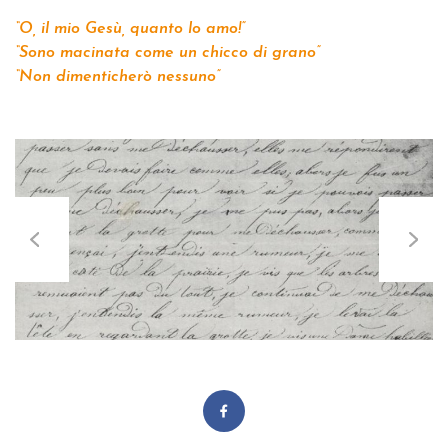
“O, il mio Gesù, quanto lo amo!”
“Sono macinata come un chicco di grano”
“Non dimenticherò nessuno”