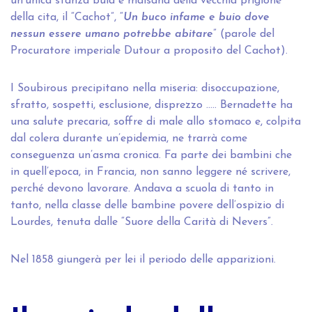
un’unica stanza buia e malsana della vecchia prigione
della cita, il “Cachot”, “
Un buco infame e buio dove
nessun essere umano potrebbe abitare
” (parole del
Procuratore imperiale Dutour a proposito del Cachot).
I Soubirous precipitano nella miseria: disoccupazione,
sfratto, sospetti, esclusione, disprezzo ….. Bernadette ha
una salute precaria, soffre di male allo stomaco e, colpita
dal colera durante un’epidemia, ne trarrà come
conseguenza un’asma cronica. Fa parte dei bambini che
in quell’epoca, in Francia, non sanno leggere né scrivere,
perché devono lavorare. Andava a scuola di tanto in
tanto, nella classe delle bambine povere dell’ospizio di
Lourdes, tenuta dalle “Suore della Carità di Nevers”.
Nel 1858 giungerà per lei il periodo delle apparizioni.