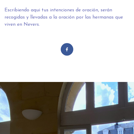
Escribiendo
aqui
tus intenciones de oración, serán
recogidas y llevadas a la oración por las hermanas que
viven en Nevers.