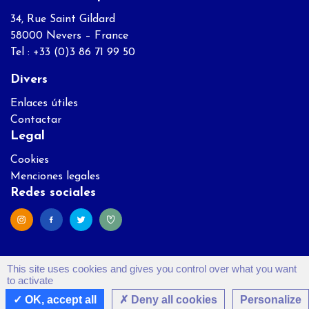
34, Rue Saint Gildard
58000 Nevers – France
Tel : +33 (0)3 86 71 99 50
Divers
Enlaces útiles
Contactar
Legal
Cookies
Menciones legales
Redes sociales
This site uses cookies and gives you control over what you want
to activate
OK, accept all
Deny all cookies
Personalize
Réalisation
Direct@Web
- Création graphique
NewSoul