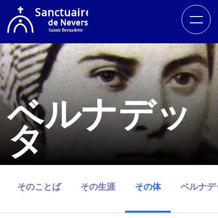
ベルナデッ
タ
そのことば
その生涯
その体
ベルナデ