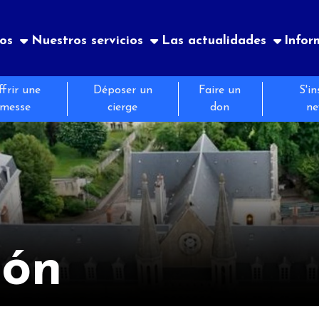
os
Nuestros servicios
Las actualidades
Infor
frir une
Déposer un
Faire un
S'in
uario
os
tos
Nuestra historia
Hostelería
Boletin
messe
cierge
don
ne
iones prácticas
ción
alidades
Ejercicios espirituales
ión