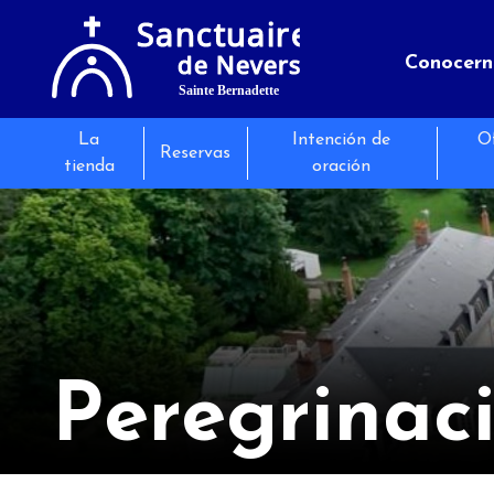
Conocern
La
Intención de
Of
El sanct
Seminari
Los even
Reservas
tienda
oración
Informac
Restaura
Las actu
Peregrinac