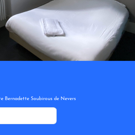
inte Bernadette Soubirous de Nevers
*