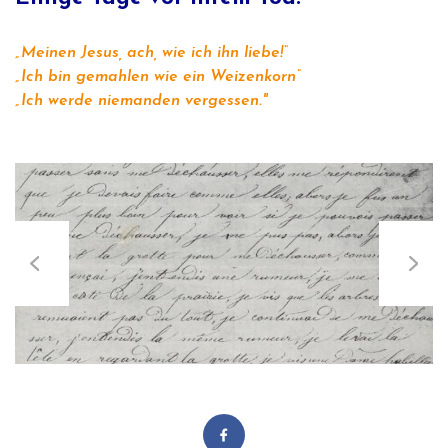
„Meinen Jesus, ach, wie ich ihn liebe!“
„Ich bin gemahlen wie ein Weizenkorn“
„Ich werde niemanden vergessen."