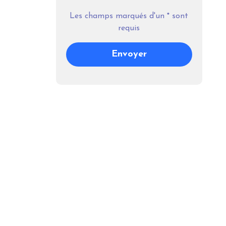
Les champs marqués d'un
*
sont
requis
Envoyer