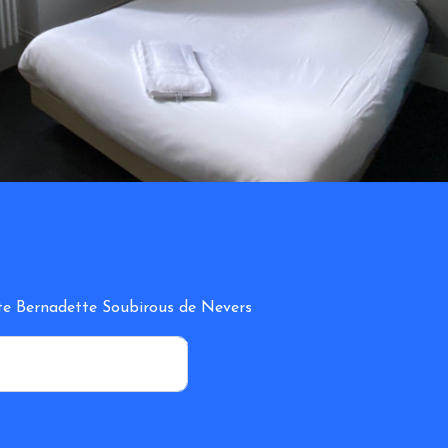
inte Bernadette Soubirous de Nevers
*