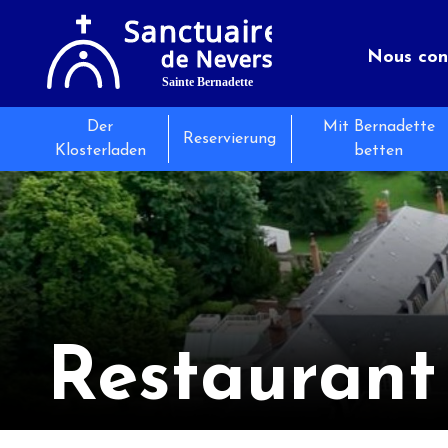
Nous con
Der
Mit Bernadette
Der Pilg
Séminair
Les évé
Reservierung
Klosterladen
betten
Nützlich
Restaur
Actualit
Restaurant