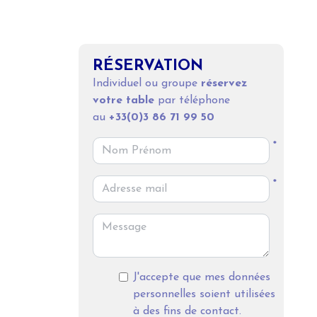
RÉSERVATION
Individuel ou groupe
réservez
votre table
par téléphone
au
+33(0)3 86 71 99 50
*
*
J'accepte que mes données
personnelles soient utilisées
à des fins de contact.