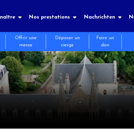
naître
Nos prestations
Nachrichten
Nü
Offrir une
Déposer un
Faire un
erort
es
nements
Notre histoire
Hotel
Unsere Zeitung
messe
cierge
don
e Hinweise
ant
és
Exerzitien