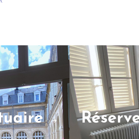
n.
ctuaire
Réserv