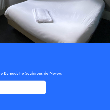
inte Bernadette Soubirous de Nevers
*